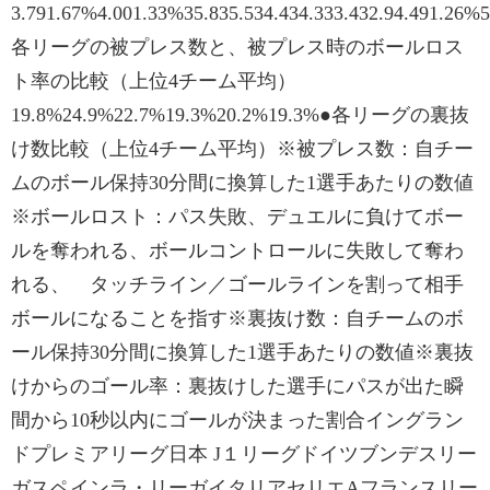
3.791.67%4.001.33%35.835.534.434.333.432.94.491.26%
各リーグの被プレス数と、被プレス時のボールロス
ト率の比較（上位4チーム平均）
19.8%24.9%22.7%19.3%20.2%19.3%●各リーグの裏抜
け数比較（上位4チーム平均）※被プレス数：自チー
ムのボール保持30分間に換算した1選手あたりの数値
※ボールロスト：パス失敗、デュエルに負けてボー
ルを奪われる、ボールコントロールに失敗して奪わ
れる、 タッチライン／ゴールラインを割って相手
ボールになることを指す※裏抜け数：自チームのボ
ール保持30分間に換算した1選手あたりの数値※裏抜
けからのゴール率：裏抜けした選手にパスが出た瞬
間から10秒以内にゴールが決まった割合イングラン
ドプレミアリーグ日本 J１リーグドイツブンデスリー
ガスペインラ・リーガイタリアセリエAフランスリー